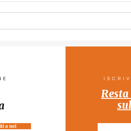
Piano per la tutela del
"Con
diritto all'abitare a
pers
Venezia "Rete Solidale per
pill
la Casa"
Tutt
NE
ISCRI
Resta
su
a
ti a noi