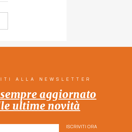
 le persone e per le
one: insieme!" 12
ole dal programma di
a la città Insieme!
VITI ALLA NEWSLETTER
 sempre aggiornato
lle ultime novità
ISCRIVITI ORA