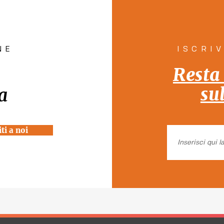
Venezia "Rete Solidale per
pill
la Casa"
Tutt
NE
ISCRI
Resta
su
a
ti a noi