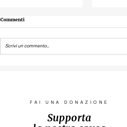
Commenti
Scrivi un commento...
Contest fotografico
Piano per l
"SCATTI
diritto all'
IMPERTINENTI"
Venezia "R
la Casa"
FAI UNA DONAZIONE
Supporta