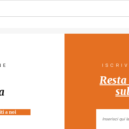
Piano per la tutela del
"Con
diritto all'abitare a
pers
Venezia "Rete Solidale per
pill
la Casa"
Tutt
NE
ISCRI
Resta
su
a
ti a noi