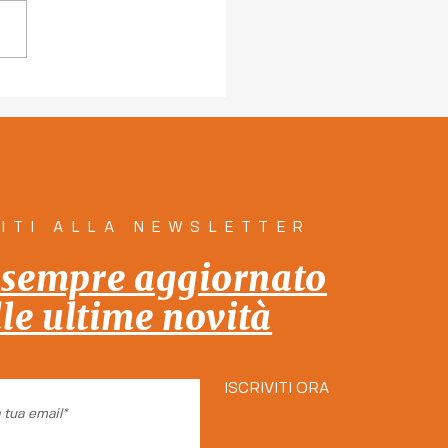
 le persone e per le
one: insieme!" 12
ole dal programma di
a la città Insieme!
VITI ALLA NEWSLETTER
 sempre aggiornato
lle ultime novità
ISCRIVITI ORA