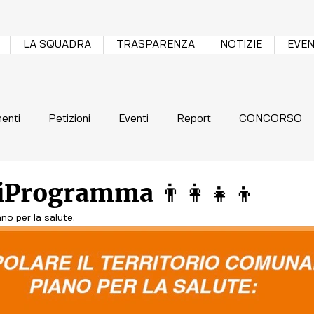
LA SQUADRA
TRASPARENZA
NOTIZIE
EVEN
enti
Petizioni
Eventi
Report
CONCORSO
iProgramma 👨‍👩‍👧‍👦
ano per la salute. 