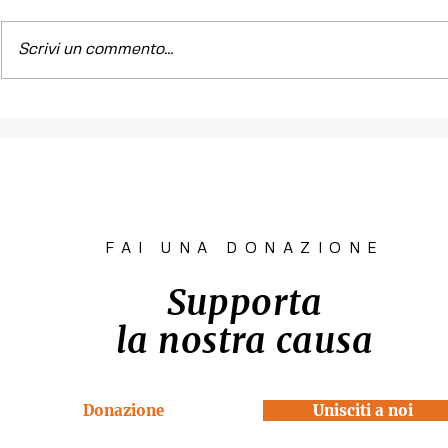
Scrivi un commento...
Contest fotografico
Piano per l
"SCATTI
diritto all'
IMPERTINENTI"
Venezia "R
la Casa"
FAI UNA DONAZIONE
Supporta
la nostra causa
Donazione
Unisciti a noi