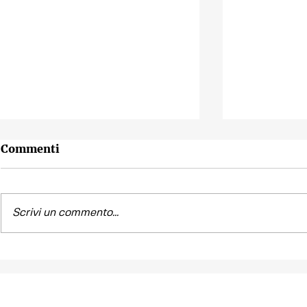
Commenti
Scrivi un commento...
Contest fotografico
Piano per l
"SCATTI
diritto all'
IMPERTINENTI"
Venezia "R
la Casa"