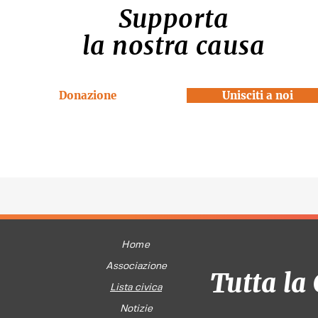
Supporta
la nostra causa
Donazione
Unisciti a noi
Home
Associazione
Tutta la 
Lista civica
Notizie