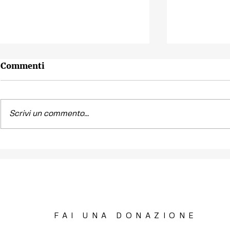
Commenti
Scrivi un commento...
Contest fotografico
Piano per l
"SCATTI
diritto all'
IMPERTINENTI"
Venezia "R
la Casa"
FAI UNA DONAZIONE