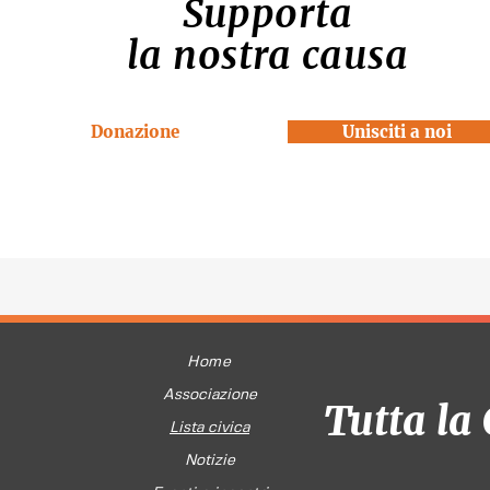
Supporta
la nostra causa
Donazione
Unisciti a noi
Home
Associazione
Tutta la 
Lista civica
Notizie