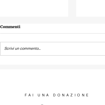
Commenti
Scrivi un commento...
Contest fotografico
Piano per l
"SCATTI
diritto all'
IMPERTINENTI"
Venezia "R
la Casa"
FAI UNA DONAZIONE