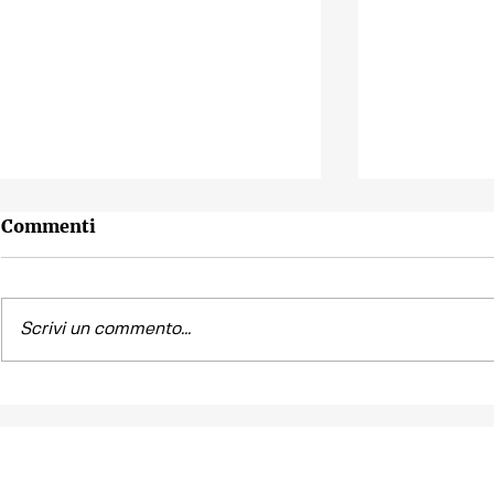
Commenti
Scrivi un commento...
Contest fotografico
Piano per l
"SCATTI
diritto all'
IMPERTINENTI"
Venezia "R
la Casa"