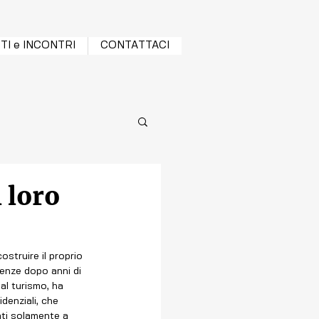
TI e INCONTRI
CONTATTACI
l loro
struire il proprio 
cenze dopo anni di 
al turismo, ha 
idenziali, che 
ati solamente a 