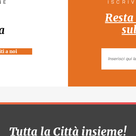
NE
ISCRI
Resta
su
a
ti a noi
Tutta la Città insieme!