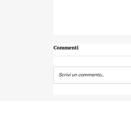
Commenti
Scrivi un commento...
Contest fotografico
"SCATTI
IMPERTINENTI"