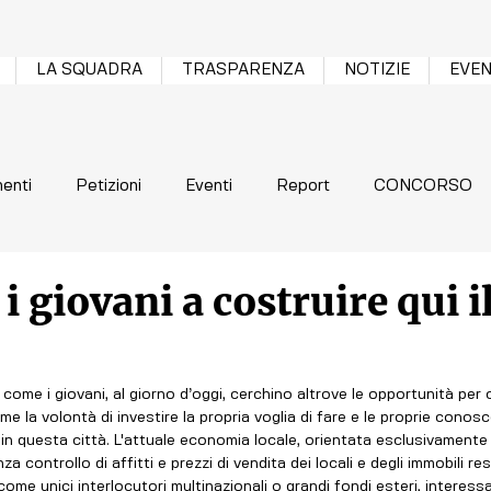
LA SQUADRA
TRASPARENZA
NOTIZIE
EVEN
enti
Petizioni
Eventi
Report
CONCORSO
i giovani a costruire qui i
ome i giovani, al giorno d’oggi, cerchino altrove le opportunità per co
me la volontà di investire la propria voglia di fare e le proprie conos
 in questa città. L'attuale economia locale, orientata esclusivamente 
controllo di affitti e prezzi di vendita dei locali e degli immobili res
me unici interlocutori multinazionali o grandi fondi esteri, interess