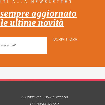
VITI ALLA NEWSLETTER
 sempre aggiornato
lle ultime novità
ISCRIVITI ORA
S. Croce 251 – 30135 Venezia
C.F. 94099430277