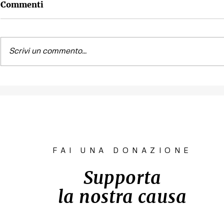
Commenti
Scrivi un commento...
Contest fotografico
Piano per l
"SCATTI
diritto all'
IMPERTINENTI"
Venezia "R
la Casa"
FAI UNA DONAZIONE
Supporta
la nostra causa