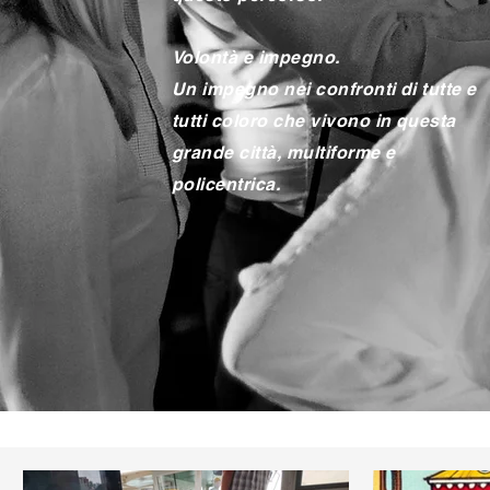
Volontà e impegno.
Un impegno nei confronti di tutte e
tutti coloro che vivono in questa
grande città, multiforme e
policentrica.