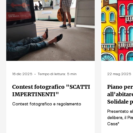
16 dic 2025
Tempo di lettura: 5 min
22 mag 2025
Contest fotografico "SCATTI
Piano per 
IMPERTINENTI"
all'abita
Solidale 
Contest fotografico e regolamento
Presentato a
delibera, il Piano Casa di "
Casa"