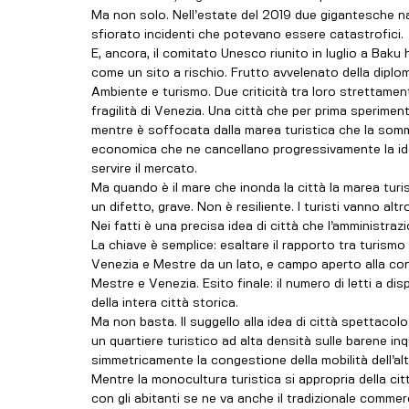
Ma non solo. Nell’estate del 2019 due gigantesche na
sfiorato incidenti che potevano essere catastrofici.
E, ancora, il comitato Unesco riunito in luglio a Bak
come un sito a rischio. Frutto avvelenato della diploma
Ambiente e turismo. Due criticità tra loro strettame
fragilità di Venezia. Una città che per prima speriment
mentre è soffocata dalla marea turistica che la somme
economica che ne cancellano progressivamente la ident
servire il mercato.
Ma quando è il mare che inonda la città la marea turist
un difetto, grave. Non è resiliente. I turisti vanno alt
Nei fatti è una precisa idea di città che l’amministra
La chiave è semplice: esaltare il rapporto tra turismo
Venezia e Mestre da un lato, e campo aperto alla conv
Mestre e Venezia. Esito finale: il numero di letti a di
della intera città storica.
Ma non basta. Il suggello alla idea di città spettaco
un quartiere turistico ad alta densità sulle barene inq
simmetricamente la congestione della mobilità dell’alt
Mentre la monocultura turistica si appropria della citt
con gli abitanti se ne va anche il tradizionale comm