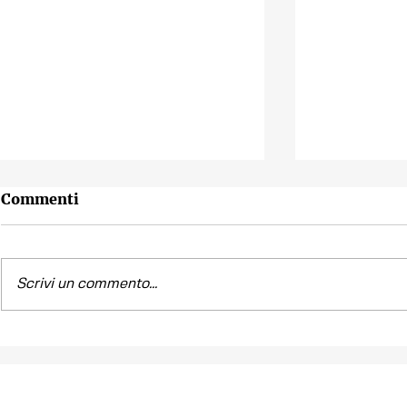
Commenti
Scrivi un commento...
Contest fotografico
Piano per l
"SCATTI
diritto all'
IMPERTINENTI"
Venezia "R
la Casa"