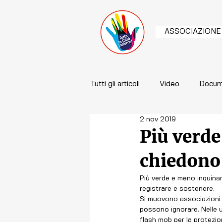
ASSOCIAZIONE
Tutti gli articoli
Video
Docum
2 nov 2019
Più verd
chiedono 
Più verde e meno 
i
nquina
registrare e sostenere.
Si muovono associazioni 
possono ignorare. Nelle u
flash mob per la protezion