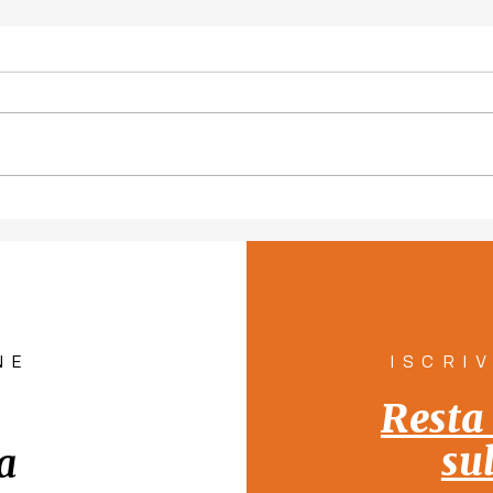
Piano per la tutela del
"Con
diritto all'abitare a
pers
Venezia "Rete Solidale per
pill
la Casa"
Tutt
NE
ISCRI
Resta
su
a