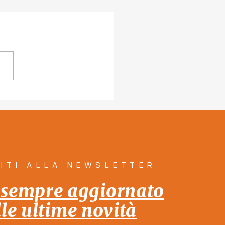
 le persone e per le
one: insieme!" 12
ole dal programma di
a la città Insieme!
VITI ALLA NEWSLETTER
 sempre aggiornato
lle ultime novità