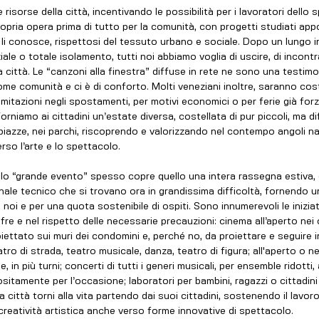
 risorse della città, incentivando le possibilità per i lavoratori dello 
propria opera prima di tutto per la comunità, con progetti studiati app
hi li conosce, rispettosi del tessuto urbano e sociale. Dopo un lungo 
iale o totale isolamento, tutti noi abbiamo voglia di uscire, di incontra
ia città. Le “canzoni alla finestra” diffuse in rete ne sono una testimo
come comunità e ci è di conforto. Molti veneziani inoltre, saranno cost
limitazioni negli spostamenti, per motivi economici o per ferie già f
rniamo ai cittadini un’estate diversa, costellata di pur piccoli, ma diff
e piazze, nei parchi, riscoprendo e valorizzando nel contempo angoli na
erso l’arte e lo spettacolo.
olo “grande evento” spesso copre quello una intera rassegna estiva,
onale tecnico che si trovano ora in grandissima difficoltà, fornendo u
 noi e per una quota sostenibile di ospiti. Sono innumerevoli le iniziati
e e nel rispetto delle necessarie precauzioni: cinema all’aperto nei c
ttato sui muri dei condomini e, perché no, da proiettare e seguire in
atro di strada, teatro musicale, danza, teatro di figura; all'aperto o ne
, in più turni; concerti di tutti i generi musicali, per ensemble ridotti
tamente per l’occasione; laboratori per bambini, ragazzi o cittadini m
 città torni alla vita partendo dai suoi cittadini, sostenendo il lavoro,
 creatività artistica anche verso forme innovative di spettacolo.