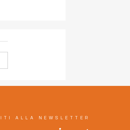
 le persone e per le
one: insieme!" 12
ole dal programma di
a la città Insieme!
VITI ALLA NEWSLETTER