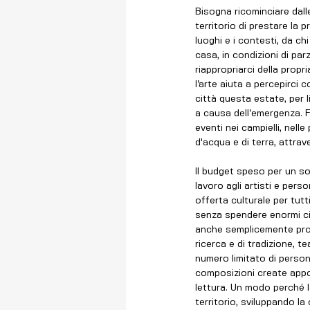
Bisogna ricominciare dalle
territorio di prestare la 
luoghi e i contesti, da c
casa, in condizioni di parz
riappropriarci della propr
l’arte aiuta a percepirci 
città questa estate, per 
a causa dell’emergenza. Fo
eventi nei campielli, nell
d'acqua e di terra, attrav
Il budget speso per un s
lavoro agli artisti e pers
offerta culturale per tutti
senza spendere enormi cifr
anche semplicemente proie
ricerca e di tradizione, te
numero limitato di persone
composizioni create apposi
lettura. Un modo perché la
territorio, sviluppando la