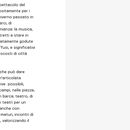
spettacolo del 
ositamente per i 
inverno passato in 
rci, di 
nianza: la musica, 
retti a stare in 
orzatamente godute 
usi, e significativi 
scosti di città 
 che può dare 
n'articolata 
ve  possibili, 
ampi, nelle piazze, 
 barca; teatro, di 
i teatri per un 
, anche con 
aturi, incontri di 
 valorizzando il 