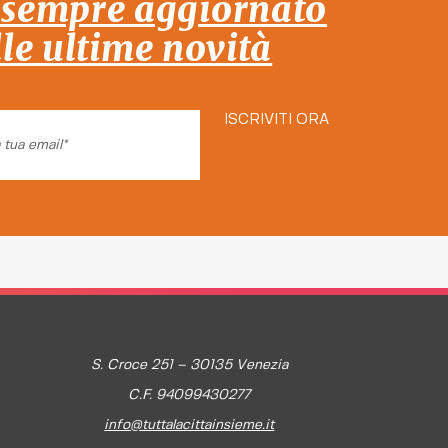
 sempre aggiornato
lle ultime novità
ISCRIVITI ORA
S. Croce 251 – 30135 Venezia
C.F. 94099430277
info@tuttalacittainsieme.it