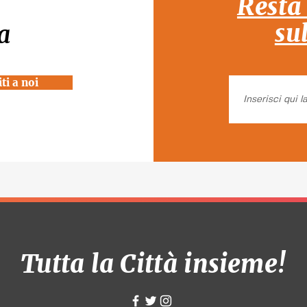
Resta
su
a
ti a noi
Tutta la Città insieme!