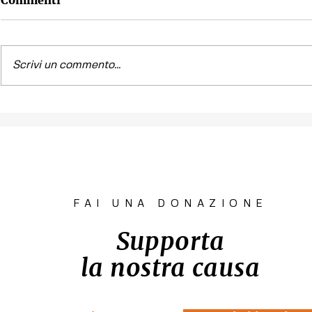
Commenti
Scrivi un commento...
Contest fotografico
Piano per l
"SCATTI
diritto all'
IMPERTINENTI"
Venezia "R
la Casa"
FAI UNA DONAZIONE
Supporta
la nostra causa