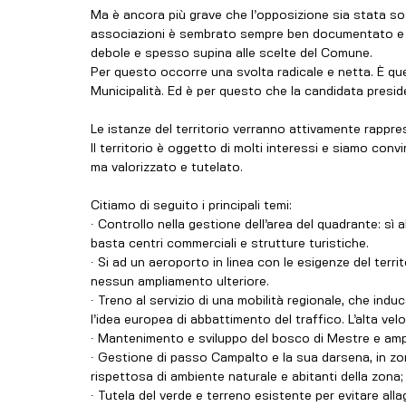
Ma è ancora più grave che l’opposizione sia stata sos
associazioni è sembrato sempre ben documentato e c
debole e spesso supina alle scelte del Comune.
Per questo occorre una svolta radicale e netta. È qu
Municipalità. Ed è per questo che la candidata preside
Le istanze del territorio verranno attivamente rappres
Il territorio è oggetto di molti interessi e siamo co
ma valorizzato e tutelato.
Citiamo di seguito i principali temi:
∙ Controllo nella gestione dell’area del quadrante: sì 
basta centri commerciali e strutture turistiche.
∙ Si ad un aeroporto in linea con le esigenze del territo
nessun ampliamento ulteriore.
∙ Treno al servizio di una mobilità regionale, che indu
l’idea europea di abbattimento del traffico. L’alta ve
∙ Mantenimento e sviluppo del bosco di Mestre e amplia
∙ Gestione di passo Campalto e la sua darsena, in zon
rispettosa di ambiente naturale e abitanti della zona;
∙ Tutela del verde e terreno esistente per evitare all