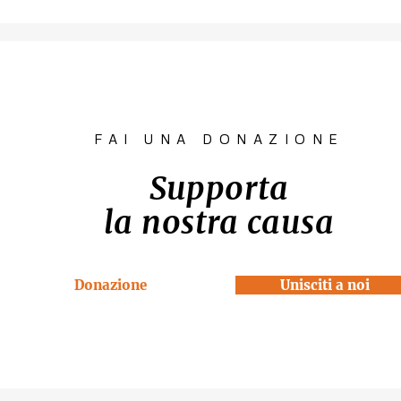
Contest fotografico
Piano per l
"SCATTI
diritto all'
IMPERTINENTI"
Venezia "R
la Casa"
FAI UNA DONAZIONE
Supporta
la nostra causa
Donazione
Unisciti a noi