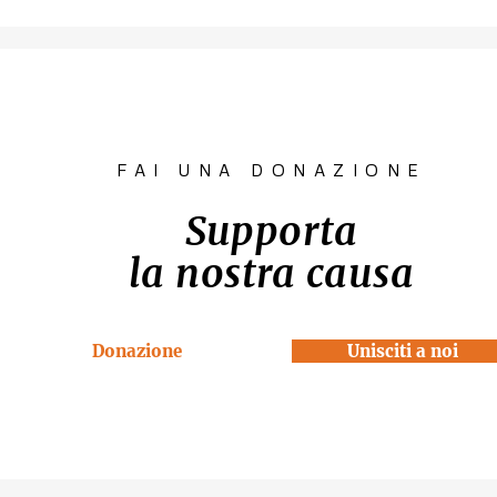
Contest fotografico
Piano per l
"SCATTI
diritto all'
IMPERTINENTI"
Venezia "R
la Casa"
FAI UNA DONAZIONE
Supporta
la nostra causa
Donazione
Unisciti a noi