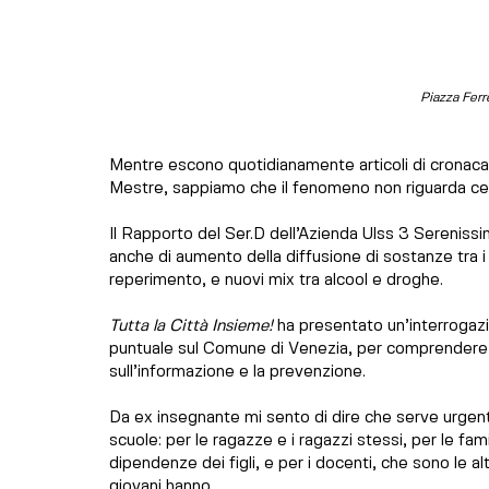
Piazza Ferr
Mentre escono quotidianamente articoli di cronaca s
Mestre, sappiamo che il fenomeno non riguarda cer
Il Rapporto del Ser.D dell’Azienda Ulss 3 Serenissim
anche di aumento della diffusione di sostanze tra i
reperimento, e nuovi mix tra alcool e droghe.
Tutta la Città Insieme!
 ha presentato un’interrogazi
puntuale sul Comune di Venezia, per comprendere 
sull’informazione e la prevenzione.
Da ex insegnante mi sento di dire che serve urgente
scuole: per le ragazze e i ragazzi stessi, per le famig
dipendenze dei figli, e per i docenti, che sono le al
giovani hanno.