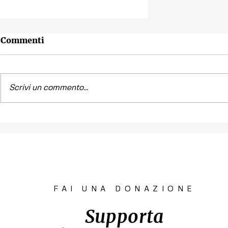
Commenti
Scrivi un commento...
A.A.A. politiche sociali
cercasi: dipendenze in
aumento vertiginoso nel
Comune di Venezia
FAI UNA DONAZIONE
Supporta