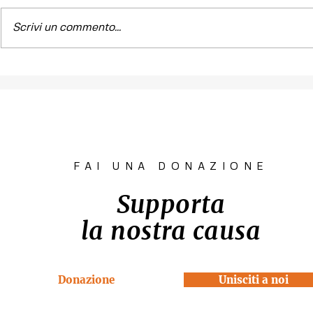
Scrivi un commento...
Contest fotografico
Piano per l
"SCATTI
diritto all'
IMPERTINENTI"
Venezia "R
la Casa"
FAI UNA DONAZIONE
Supporta
la nostra causa
Donazione
Unisciti a noi