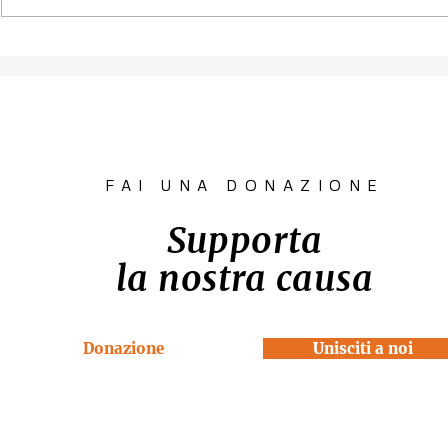
Contest fotografico
Piano per l
"SCATTI
diritto all'
IMPERTINENTI"
Venezia "R
la Casa"
FAI UNA DONAZIONE
Supporta
la nostra causa
Donazione
Unisciti a noi