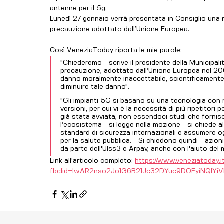
antenne per il 5g.
Lunedì 27 gennaio verrà presentata in Consiglio una mo
precauzione adottato dall’Unione Europea.
Così VeneziaToday riporta le mie parole: 
"Chiederemo - scrive il presidente della Municipalit
precauzione, adottato dall’Unione Europea nel 20
danno moralmente inaccettabile, scientificamente p
diminuire tale danno".
"Gli impianti 5G si basano su una tecnologia con 
versioni, per cui vi è la necessità di più ripetitori 
già stata avviata, non essendoci studi che fornisc
l’ecosistema - si legge nella mozione - si chiede a
standard di sicurezza internazionali e assumere ogni
per la salute pubblica. - Si chiedono quindi - azion
da parte dell'Ulss3 e Arpav, anche con l'aiuto del 
Link all'articolo completo: 
https://www.veneziatoday.i
fbclid=IwAR2nso2Jo1G6B21Jc32DYuc9DOEyiNQl