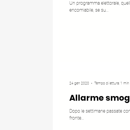
Un programma elettorale, quello
encomiabile, se su...
24 gen 2020
Tempo di lettura: 1 min
Allarme smog 
Dopo le settimane passate con i
fronte...