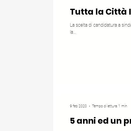
Tutta la Città 
La scelta di candidatura a sin
la...
9 feb 2020
Tempo di lettura: 1 min
5 anni ed un 