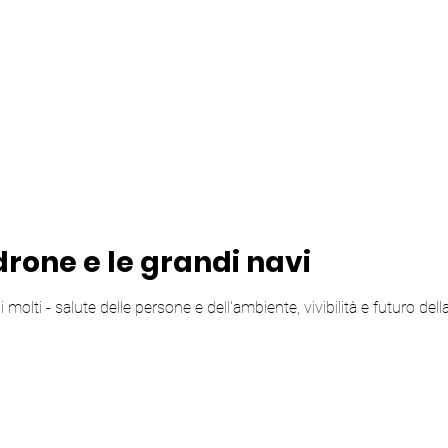
rone e le grandi navi
molti - salute delle persone e dell'ambiente, vivibilità e futuro dell