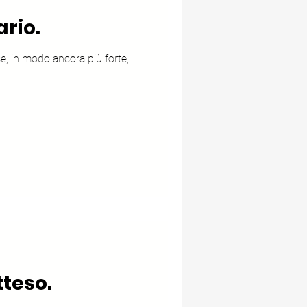
ario.
e, in modo ancora più forte,
teso.