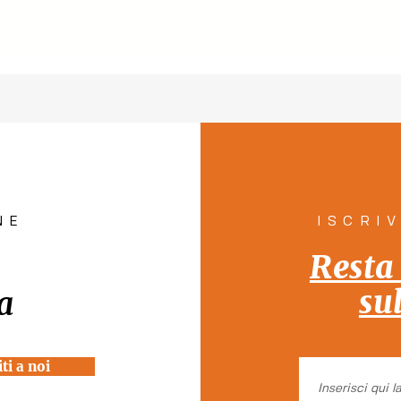
NE
ISCRI
Resta
su
a
ti a noi