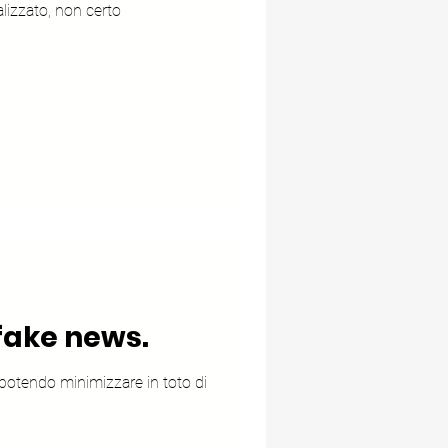
alizzato, non certo
fake news.
 potendo minimizzare in toto di