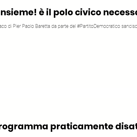
Insieme! è il polo civico necess
daco di Pier Paolo Baretta da parte del #PartitoDemocratico sancisc
programma praticamente disat