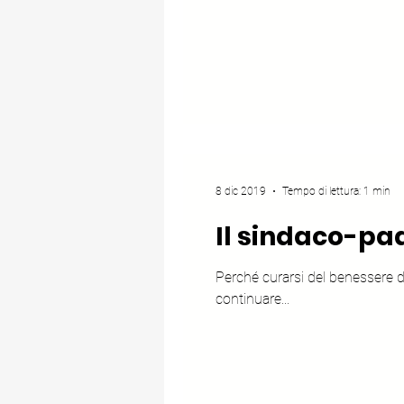
8 dic 2019
Tempo di lettura: 1 min
Il sindaco-pad
Perché curarsi del benessere di 
continuare...