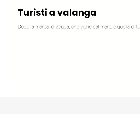
Turisti a valanga
Dopo la marea, di acqua, che viene dal mare, e quella di turis