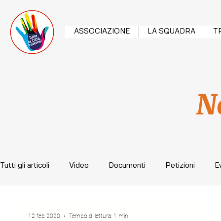
ASSOCIAZIONE
LA SQUADRA
T
N
Tutti gli articoli
Video
Documenti
Petizioni
E
12 feb 2020
Tempo di lettura: 1 min