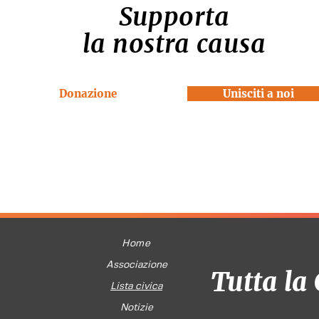
Supporta
la nostra causa
Donazione
Unisciti a noi
Home
Associazione
Tutta la 
Lista civica
Notizie