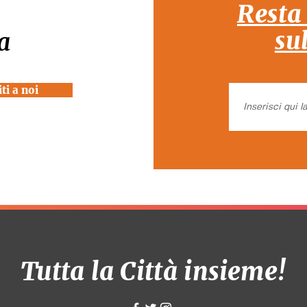
Resta
su
a
ti a noi
Tutta la Città insieme!