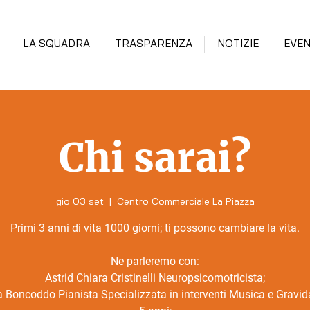
LA SQUADRA
TRASPARENZA
NOTIZIE
EVEN
Chi sarai?
gio 03 set
  |  
Centro Commerciale La Piazza
Primi 3 anni di vita 1000 giorni; ti possono cambiare la vita.
Ne parleremo con:
Astrid Chiara Cristinelli Neuropsicomotricista;
a Boncoddo Pianista Specializzata in interventi Musica e Gravi