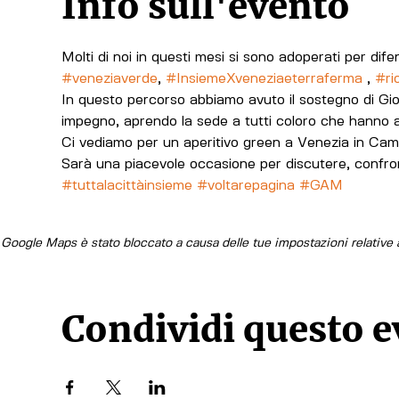
Info sull'evento
Molti di noi in questi mesi si sono adoperati per dife
#veneziaverde
, 
#InsiemeXveneziaeterraferma
 , 
#ri
In questo percorso abbiamo avuto il sostegno di Giov
impegno, aprendo la sede a tutti coloro che hanno a c
Ci vediamo per un aperitivo green a Venezia in Camp
#tuttalacittàinsieme
#voltarepagina
#GAM
Google Maps è stato bloccato a causa delle tue impostazioni relative a
Condividi questo 