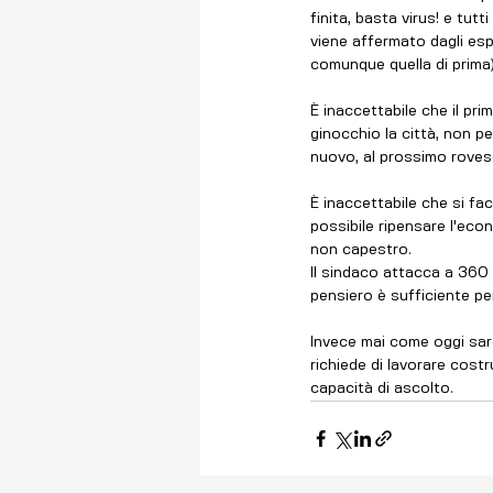
finita, basta virus! e tut
viene affermato dagli espe
comunque quella di prima)
È inaccettabile che il pr
ginocchio la città, non p
nuovo, al prossimo rovesc
È inaccettabile che si fa
possibile ripensare l'econ
non capestro.
Il sindaco attacca a 360 
pensiero è sufficiente per 
Invece mai come oggi sar
richiede di lavorare cost
capacità di ascolto.