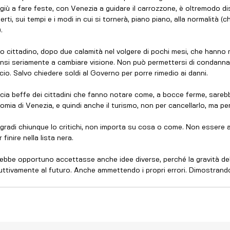
ti giù a fare feste, con Venezia a guidare il carrozzone, è oltremodo 
rti, sui tempi e i modi in cui si tornerà, piano piano, alla normalità (
. 
imo cittadino, dopo due calamità nel volgere di pochi mesi, che hanno
ensi seriamente a cambiare visione. Non può permettersi di condannar
io. Salvo chiedere soldi al Governo per porre rimedio ai danni.
ccia beffe dei cittadini che fanno notare come, a bocce ferme, sareb
omia di Venezia, e quindi anche il turismo, non per cancellarlo, ma per
gradi chiunque lo critichi, non importa su cosa o come. Non essere al
finire nella lista nera. 
ebbe opportuno accettasse anche idee diverse, perché la gravità del
ruttivamente al futuro. Anche ammettendo i propri errori. Dimostrand