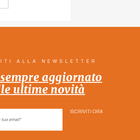
 le persone e per le
one: insieme!" 12
ole dal programma di
a la città Insieme!
VITI ALLA NEWSLETTER
 sempre aggiornato
lle ultime novità
ISCRIVITI ORA