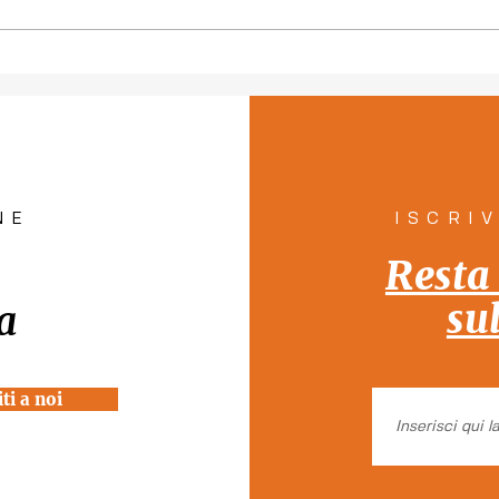
Piano per la tutela del
"Con
diritto all'abitare a
pers
Venezia "Rete Solidale per
pill
la Casa"
Tutt
NE
ISCRI
Resta
su
a
ti a noi