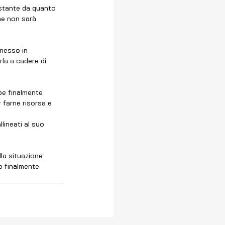
distante da quanto 
che non sarà 
 messo in 
la a cadere di 
be finalmente 
 farne risorsa e 
lineati al suo 
la situazione 
o finalmente 