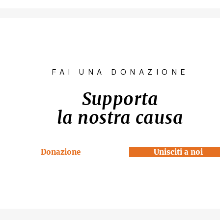
Contest fotografico
Piano per l
"SCATTI
diritto all'
IMPERTINENTI"
Venezia "R
la Casa"
FAI UNA DONAZIONE
Supporta
la nostra causa
Donazione
Unisciti a noi