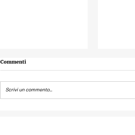
Commenti
Scrivi un commento...
Contest fotografico
Piano per l
"SCATTI
diritto all'
IMPERTINENTI"
Venezia "R
la Casa"