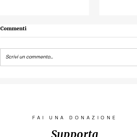
Commenti
Scrivi un commento...
Contest fotografico
Piano per l
"SCATTI
diritto all'
IMPERTINENTI"
Venezia "R
la Casa"
FAI UNA DONAZIONE
Supporta