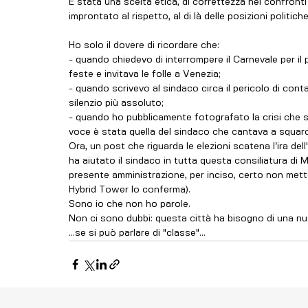
È stata una scelta etica, di correttezza nei confronti
improntato al rispetto, al di là delle posizioni politic
Ho solo il dovere di ricordare che:
- quando chiedevo di interrompere il Carnevale per il 
feste e invitava le folle a Venezia;
- quando scrivevo al sindaco circa il pericolo di conta
silenzio più assoluto; 
- quando ho pubblicamente fotografato la crisi che sta
voce è stata quella del sindaco che cantava a squarc
Ora, un post che riguarda le elezioni scatena l’ira del
ha aiutato il sindaco in tutta questa consiliatura di Mun
presente amministrazione, per inciso, certo non mette
Hybrid Tower lo conferma). 
Sono io che non ho parole. 
Non ci sono dubbi: questa città ha bisogno di una nu
...se si può parlare di "classe"...