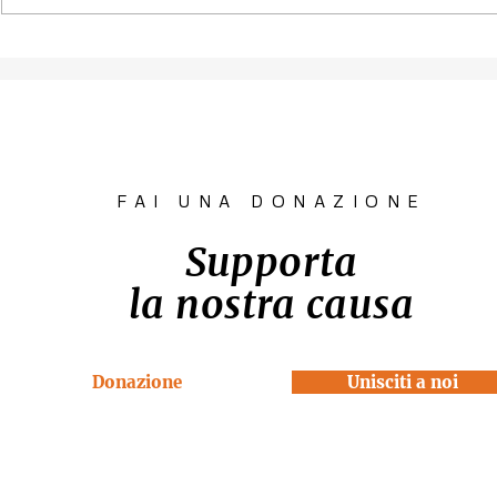
Contest fotografico
Piano per l
"SCATTI
diritto all'
IMPERTINENTI"
Venezia "R
la Casa"
FAI UNA DONAZIONE
Supporta
la nostra causa
Donazione
Unisciti a noi