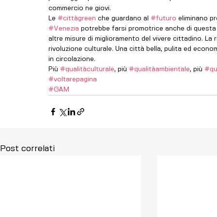
commercio ne giovi. 
Le 
#cittàgreen
 che guardano al 
#futuro
 eliminano pr
#Venezia
 potrebbe farsi promotrice anche di questa 
altre misure di miglioramento del vivere cittadino. La 
rivoluzione culturale. Una città bella, pulita ed ec
in circolazione. 
Più 
#qualitàculturale
, più 
#qualitàambientale
, più 
#qu
#voltarepagina
#GAM
Post correlati