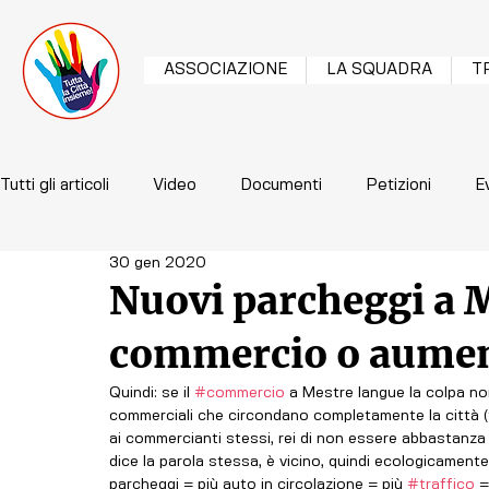
ASSOCIAZIONE
LA SQUADRA
T
Tutti gli articoli
Video
Documenti
Petizioni
E
30 gen 2020
Nuovi parcheggi a M
commercio o aumen
Quindi: se il 
#commercio
 a Mestre langue la colpa no
commerciali che circondano completamente la città (tu
ai commercianti stessi, rei di non essere abbastanza "
dice la parola stessa, è vicino, quindi ecologicamente
parcheggi = più auto in circolazione = più 
#traffico
 =