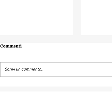
Commenti
Scrivi un commento...
Contest fotografico
Piano per l
"SCATTI
diritto all'
IMPERTINENTI"
Venezia "R
la Casa"