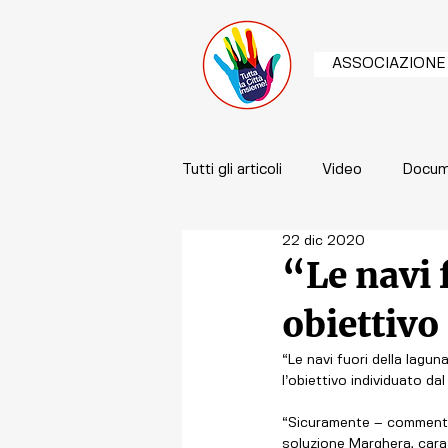
ASSOCIAZIONE
Tutti gli articoli
Video
Docum
22 dic 2020
“Le navi 
obiettivo
“Le navi fuori della lagu
l’obiettivo individuato da
“Sicuramente – commenta i
soluzione Marghera, cara 