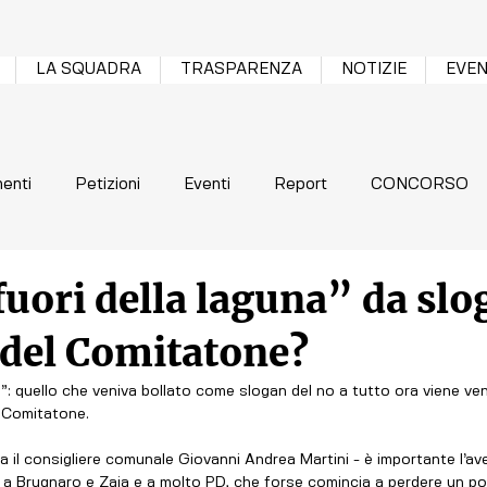
LA SQUADRA
TRASPARENZA
NOTIZIE
EVEN
enti
Petizioni
Eventi
Report
CONCORSO
fuori della laguna” da slo
 del Comitatone?
na”: quello che veniva bollato come slogan del no a tutto ora viene v
l Comitatone. 
l consigliere comunale Giovanni Andrea Martini - è importante l’ave
a Brugnaro e Zaia e a molto PD, che forse comincia a perdere un po’