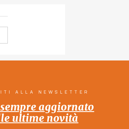
 le persone e per le
one: insieme!" 12
ole dal programma di
a la città Insieme!
VITI ALLA NEWSLETTER
 sempre aggiornato
lle ultime novità