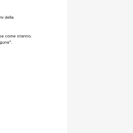
mi della 
cose come stanno. 
aguna”.