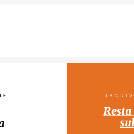
Piano per la tutela del
"Con
diritto all'abitare a
pers
Venezia "Rete Solidale per
pill
la Casa"
Tutt
NE
ISCRI
Resta
su
a