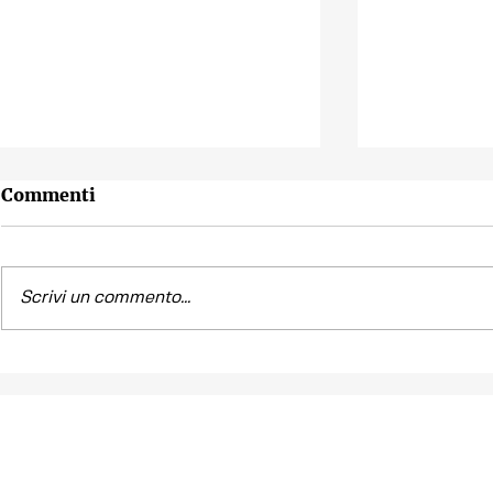
Commenti
Scrivi un commento...
Contest fotografico
Piano per l
"SCATTI
diritto all'
IMPERTINENTI"
Venezia "R
la Casa"