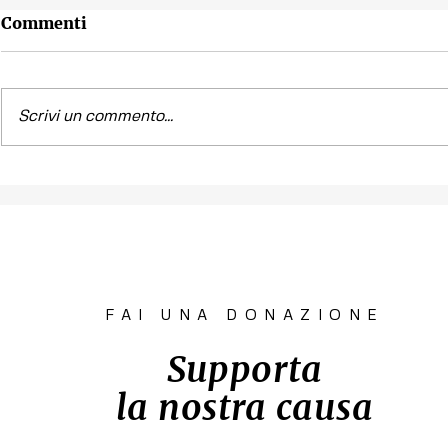
Commenti
Scrivi un commento...
Contest fotografico
Piano per l
"SCATTI
diritto all'
IMPERTINENTI"
Venezia "R
la Casa"
FAI UNA DONAZIONE
Supporta
la nostra causa