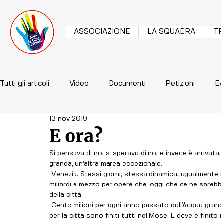
ASSOCIAZIONE
LA SQUADRA
T
Tutti gli articoli
Video
Documenti
Petizioni
E
13 nov 2019
E ora?
Si pensava di no, si sperava di no, e invece è arrivat
granda, un’altra marea eccezionale. 
 Venezia. Stessi giorni, stessa dinamica, ugualmente indifesa. Con una differenza. Sono stati spesi cinque 
miliardi e mezzo per opere che, oggi che ce ne sarebb
della città.
 Cento milioni per ogni anno passato dall’Acqua granda e nessun risultato. Anzi no. Un risultato c’è stato. I soldi 
per la città sono finiti tutti nel Mose. E dove è finito