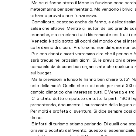
 Ma se ci fosse stato il Mose in funzione cosa sarebbe successo? Certo, quale migliore condizione 
meteomarina per sperimentarlo. Ma vengono i brividi 
ci hanno provato non funzionava. 
 Complicato, costoso anche da fermo, e delicatissimo. Sempre sommerso nell’acqua salsa, che in Adriatico è più 
salsa che altrove. Mentre gli autori del più grande s
cronache, ma circolano tutti liberamente coi frutti del
 Venezia è sola sotto gli occhi del mondo che si interroga come è possibile mezzo secolo dopo. E una risposta 
se la danno di sicuro. Preferiamo non dirla, ma non 
 Pur con danni e morti vorremmo dire che il pericolo è passato. E invece no. Le previsioni annunciano che non ci 
sarà tregua nei prossimi giorni. Sì, le previsioni a br
comunale da decenni ben organizzata che qualcuno a
sul budget.
 Ma le previsioni a lungo le hanno ben chiare tutti? Non parliamo di mezzo secolo, come quello trascorso, ma 
solo della metà. Quello che ci attende per metà XXI s
cambio climatico che interessa tutti. E Venezia è tra i
 Ci è stato detto e ripetuto da tutte le parti. “SOS laguna”, prezioso libro che Luigi D’Alpaos va in questi giorni 
presentando, documenta il mutamento della laguna e de
Per molti è profeta di sventura. Si dice sempre così d
da noi.
 E infatti di turismo stiamo parlando. Di quelli che stamani sbarcando entusiasti a San Marco dal Cavallino 
giravano eccitati dall’evento, questo sì esperienziale