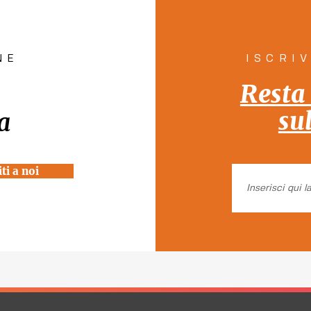
la Casa"
Tutt
NE
ISCRI
Resta
su
a
ti a noi