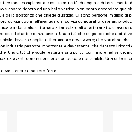
le essere ridotta ad una bella vetrina. Non basta accendere qualche
’è della sostanza che chiede giustizia. Ci sono persone, migliaia di 
re servizi sociali all’avanguardia, servizi demografici capillari, produz
ica e industriale; di tornare a far volare alto l’artigianato, di avere n
ciali distanti e senza anima. Una città che esige politiche abitative 
possibile davvero scegliere liberamente dove vivere; che vorrebbe che 
on industria pesante impattante e devastante; che detesta i ricatti e
piche. Una città che vuole respirare aria pulita, camminare nel verde, mu
uarda avanti con un pensiero ecologico e sostenibile. Una città in cui
 deve tornare a battere forte.