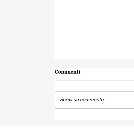
Commenti
Scrivi un commento...
Contest fotografico
"SCATTI
IMPERTINENTI"