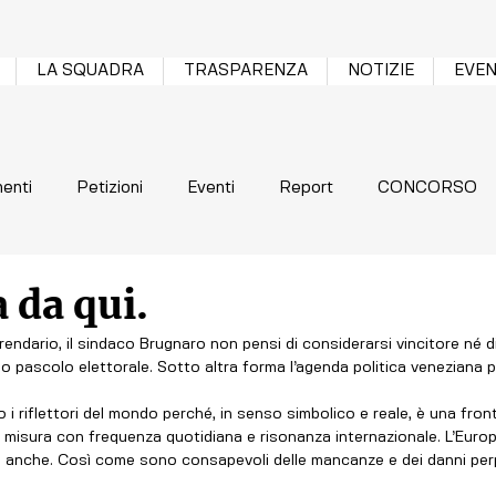
LA SQUADRA
TRASPARENZA
NOTIZIE
EVEN
enti
Petizioni
Eventi
Report
CONCORSO
a da qui.
erendario, il sindaco Brugnaro non pensi di considerarsi vincitore né 
io pascolo elettorale. Sotto altra forma l’agenda politica veneziana p
 misura con frequenza quotidiana e risonanza internazionale. L’Europ
i anche. Così come sono consapevoli delle mancanze e dei danni per