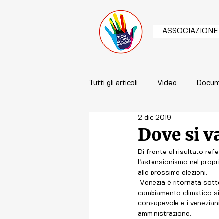
ASSOCIAZIONE
Tutti gli articoli
Video
Docum
2 dic 2019
Dove si v
Di fronte al risultato ref
l’astensionismo nel propr
alle prossime elezioni. 
 Venezia è ritornata sotto i riflettori del mondo perché, in senso simbolico e reale, è una frontiera in cui il 
cambiamento climatico si
consapevole e i venezian
amministrazione. 