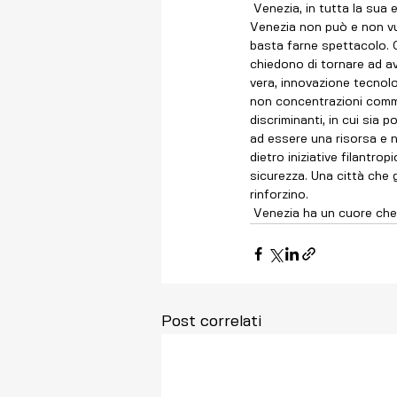
 Venezia, in tutta la sua estensione, complessità e multicentricità, di acqua e di terra, merita di più, molto di più. 
Venezia non può e non vuo
basta farne spettacolo. C
chiedono di tornare ad ave
vera, innovazione tecnolog
non concentrazioni commer
discriminanti, in cui sia 
ad essere una risorsa e n
dietro iniziative filantro
sicurezza. Una città che g
rinforzino.
 Venezia ha un cuore che
Post correlati