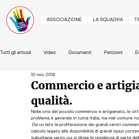
ASSOCIAZIONE
LA SQUADRA
T
Tutti gli articoli
Video
Documenti
Petizioni
E
10 nov 2019
Commercio e artigia
qualità.
Nella crisi del piccolo commercio e artigianato, la citt
problema è generale in tutta Italia, ma mal comune 
 Da un lato la proliferazione dei grandi centri commerciali della cintura urbana, piazzati sulla base di un preciso 
calcolo legato alla disponibilità di grandi spazi conte
suburbana verso cui si dirige la residenza di parte d