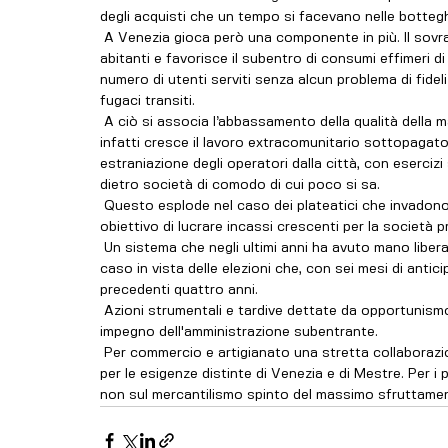
degli acquisti che un tempo si facevano nelle bottegh
 A Venezia gioca però una componente in più. Il sovraccarico turistico che distorce il mercato, scaccia gli 
abitanti e favorisce il subentro di consumi effimeri di
numero di utenti serviti senza alcun problema di fideli
fugaci transiti.
 A ciò si associa l’abbassamento della qualità della mano d'opera, cui non è richiesta alcuna specializzazione. E 
infatti cresce il lavoro extracomunitario sottopagat
estraniazione degli operatori dalla città, con eserciz
dietro società di comodo di cui poco si sa.
 Questo esplode nel caso dei plateatici che invadono lo spazio urbano, alla faccia di qualunque regola, col solo 
obiettivo di lucrare incassi crescenti per la società pr
 Un sistema che negli ultimi anni ha avuto mano libera e che solo ora viene sottoposto ai primi controlli, non a 
caso in vista delle elezioni che, con sei mesi di antic
precedenti quattro anni.
 Azioni strumentali e tardive dettate da opportunismo elettorale alle quali andrà contrapposto tutt’altro 
impegno dell'amministrazione subentrante. 
 Per commercio e artigianato una stretta collaborazione con le categorie interessate per progetti urbani mirati 
per le esigenze distinte di Venezia e di Mestre. Per i pla
non sul mercantilismo spinto del massimo sfruttame