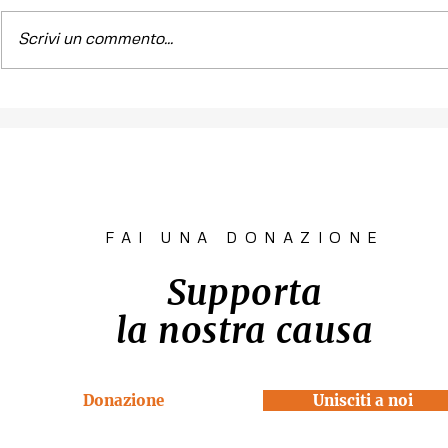
Scrivi un commento...
Contest fotografico
Piano per l
"SCATTI
diritto all'
IMPERTINENTI"
Venezia "R
la Casa"
FAI UNA DONAZIONE
Supporta
la nostra causa
Donazione
Unisciti a noi