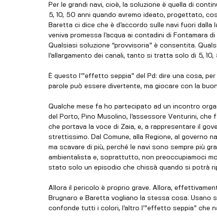
Per le grandi navi, cioè, la soluzione è quella di cont
5, 10, 50 anni quando avremo ideato, progettato, cost
Baretta ci dice che è d’accordo sulle navi fuori dall
veniva promessa l’acqua ai contadini di Fontamara di 
Qualsiasi soluzione “provvisoria” è consentita. Quals
l’allargamento dei canali, tanto si tratta solo di 5, 10,
È questo l’”effetto seppia” del Pd: dire una cosa, pe
parole può essere divertente, ma giocare con la buona
Qualche mese fa ho partecipato ad un incontro organizz
del Porto, Pino Musolino, l’assessore Venturini, che f
che portava la voce di Zaia, e, a rappresentare il gove
strettissimo. Dal Comune, alla Regione, al governo na
ma scavare di più, perché le navi sono sempre più g
ambientalista e, soprattutto, non preoccupiamoci molt
stato solo un episodio che chissà quando si potrà ri
Allora il pericolo è proprio grave. Allora, effettivam
Brugnaro e Baretta vogliano la stessa cosa. Usano sol
confonde tutti i colori, l’altro l’”effetto seppia” che