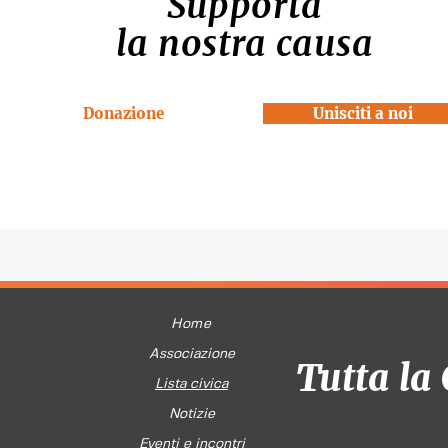
Supporta
la nostra causa
Donazione
Unisciti a noi
Home
Associazione
Tutta la 
Lista civica
Notizie
Eventi e incontri