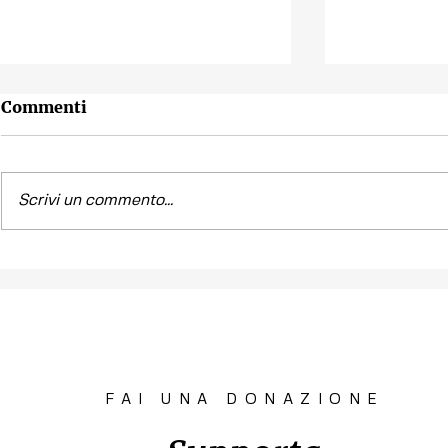
Commenti
Scrivi un commento...
Contest fotografico
Piano per l
"SCATTI
diritto all'
IMPERTINENTI"
Venezia "R
la Casa"
FAI UNA DONAZIONE