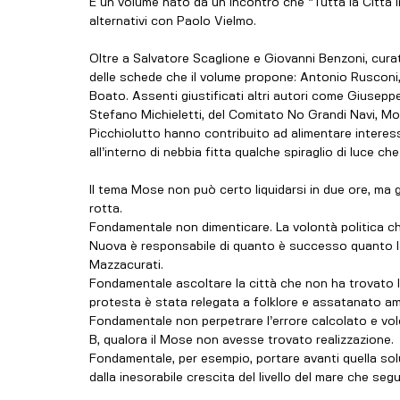
È un volume nato da un incontro che “Tutta la Città i
alternativi con Paolo Vielmo.
Oltre a Salvatore Scaglione e Giovanni Benzoni, curator
delle schede che il volume propone: Antonio Rusconi, 
Boato. Assenti giustificati altri autori come Giusepp
Stefano Michieletti, del Comitato No Grandi Navi, Mo
Picchiolutto hanno contribuito ad alimentare interess
all’interno di nebbia fitta qualche spiraglio di luce ch
Il tema Mose non può certo liquidarsi in due ore, ma g
rotta.
Fondamentale non dimenticare. La volontà politica c
Nuova è responsabile di quanto è successo quanto la
Mazzacurati.
Fondamentale ascoltare la città che non ha trovato l
protesta è stata relegata a folklore e assatanato am
Fondamentale non perpetrare l’errore calcolato e volo
B, qualora il Mose non avesse trovato realizzazione.
Fondamentale, per esempio, portare avanti quella solu
dalla inesorabile crescita del livello del mare che seg