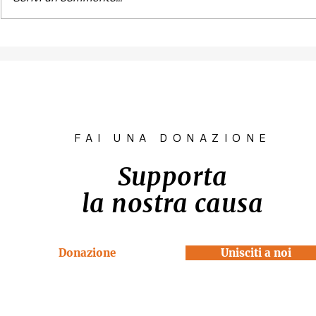
Contest fotografico
Piano per l
"SCATTI
diritto all'
IMPERTINENTI"
Venezia "R
la Casa"
FAI UNA DONAZIONE
Supporta
la nostra causa
Donazione
Unisciti a noi