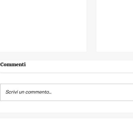
Commenti
Scrivi un commento...
Contributo d'accesso: al
Video | Ve
fallimento oggettivo del
turismo p
ticket il sindaco risponde
con le sue “impressioni”